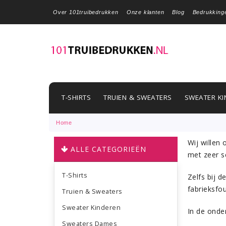
Over 101truibedrukken
Onze klanten
Blog
Bedrukking
T-SHIRTS
TRUIEN & SWEATERS
SWEATER KI
Home
Wij willen
ALLE CATEGORIEËN
met zeer s
T-Shirts
Zelfs bij 
fabrieksfou
Truien & Sweaters
Sweater Kinderen
In de onder
Sweaters Dames