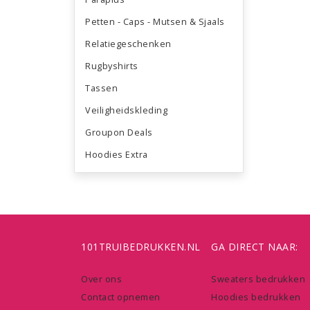
Petten - Caps - Mutsen & Sjaals
Relatiegeschenken
Rugbyshirts
Tassen
Veiligheidskleding
Groupon Deals
Hoodies Extra
101TRUIBEDRUKKEN.NL
GA DIRECT NAAR:
Over ons
Sweaters bedrukken
Contact opnemen
Hoodies bedrukken