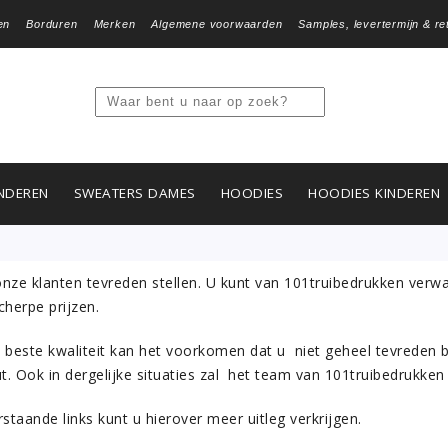
en
Borduren
Merken
Algemene voorwaarden
Samples, levertermijn & re
NDEREN
SWEATERS DAMES
HOODIES
HOODIES KINDEREN
 onze klanten tevreden stellen. U kunt van 101truibedrukken verw
cherpe prijzen.
de beste kwaliteit kan het voorkomen dat u niet geheel tevreden b
t. Ook in dergelijke situaties zal het team van 101truibedrukken 
staande links kunt u hierover meer uitleg verkrijgen.