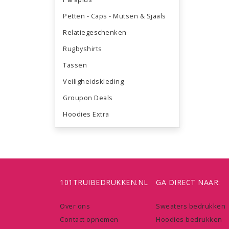
Petten - Caps - Mutsen & Sjaals
Relatiegeschenken
Rugbyshirts
Tassen
Veiligheidskleding
Groupon Deals
Hoodies Extra
101TRUIBEDRUKKEN.NL
GA DIRECT NAAR:
Over ons
Sweaters bedrukken
Contact opnemen
Hoodies bedrukken