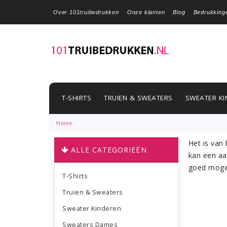
Over 101truibedrukken
Onze klanten
Blog
Bedrukking
T-SHIRTS
TRUIEN & SWEATERS
SWEATER KI
Home
Het is van
ALLE CATEGORIEËN
kan een aa
goed mogel
T-Shirts
Truien & Sweaters
Sweater Kinderen
Sweaters Dames