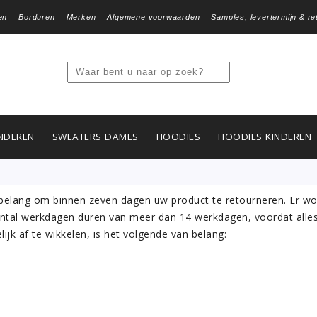
en
Borduren
Merken
Algemene voorwaarden
Samples, levertermijn & re
NDEREN
SWEATERS DAMES
HOODIES
HOODIES KINDEREN
 belang om binnen zeven dagen uw product te retourneren. Er wo
ntal werkdagen duren van meer dan 14 werkdagen, voordat alles
ijk af te wikkelen, is het volgende van belang: