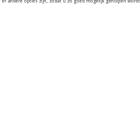
f er andere opties zijn, zodat u zo goed mogelijk geholpen wordt