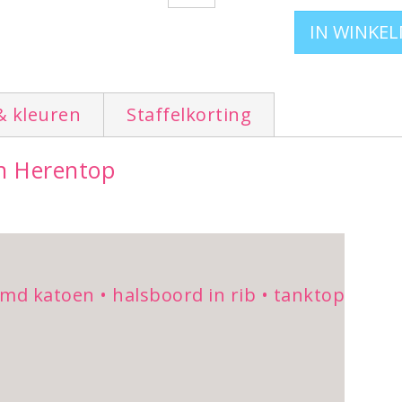
& kleuren
Staffelkorting
in Herentop
md katoen • halsboord in rib • tanktop