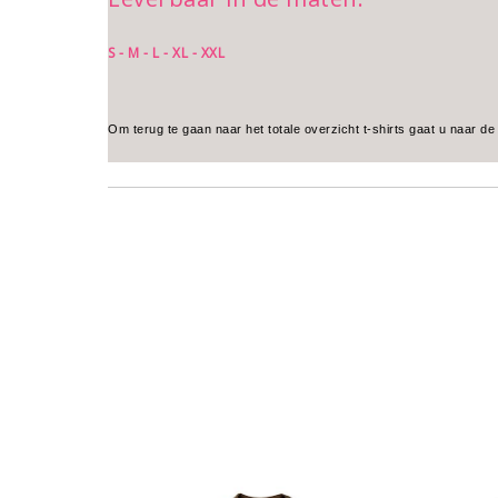
S - M - L - XL - XXL
Om terug te gaan naar het totale overzicht t-shirts gaat u naar de