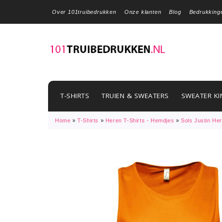
Over 101truibedrukken
Onze klanten
Blog
Bedrukking
T-SHIRTS
TRUIEN & SWEATERS
SWEATER KI
Home
»
T-Shirts
»
Heren T-Shirts - Hemdjes
»
Sols Justin He