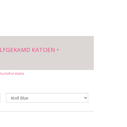
ALFGEKAMD KATOEN •
uctinformatie
u naar de pagina:
t-shirts bedrukken
.