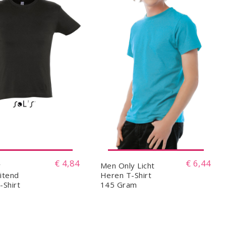
€ 4,84
€ 6,44
y
Men Only Licht
itend
Heren T-Shirt
-Shirt
145 Gram