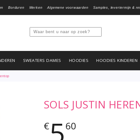
en
Borduren
Merken
Algemene voorwaarden
Samples, levertermijn & re
NDEREN
SWEATERS DAMES
HOODIES
HOODIES KINDEREN
rentop
SOLS JUSTIN HERE
5
€
60