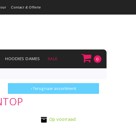
tour
Contact & Offerte
HOODIES DAMES
SALE
0
‹ Terug naar assortiment
NTOP
Op voorraad