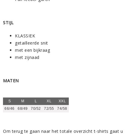
STIJL
KLASSIEK
getailleerde snit
met een bijkraag
met zijnaad
MATEN
S
M
L
XL
XXL
66/46
68/49
70/52
72/55
74/58
Om terug te gaan naar het totale overzicht t-shirts gaat u