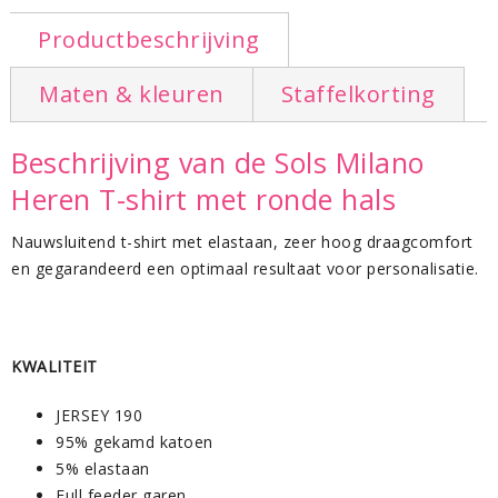
Productbeschrijving
S
M
L
XL
XXL
Maten & kleuren
Staffelkorting
66/46
68/49
70/52
72/55
74/58
Beschrijving van de Sols Milano
Om terug te gaan naar het totale overzicht t-shirts gaat
Heren T-shirt met ronde hals
u naar de pagina:
t-shirts bedrukken
.
Nauwsluitend t-shirt met elastaan, zeer hoog draagcomfort
en gegarandeerd een optimaal resultaat voor personalisatie.
KWALITEIT
JERSEY 190
95% gekamd katoen
5% elastaan
Full feeder garen