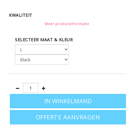
KWALITEIT
Meer productinformatie
JERSEY 190
95% gekamd katoen
SELECTEER MAAT & KLEUR
5% elastaan
Full feeder garen
STIJL
KLASSIEK
getailleerde snit
met een bijkraag
met zijnaad
OFFERTE AANVRAGEN
MATEN