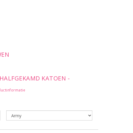
WEN
 HALFGEKAMD KATOEN -
uctinformatie
RD BIJ HALS EN MOUWRAND -