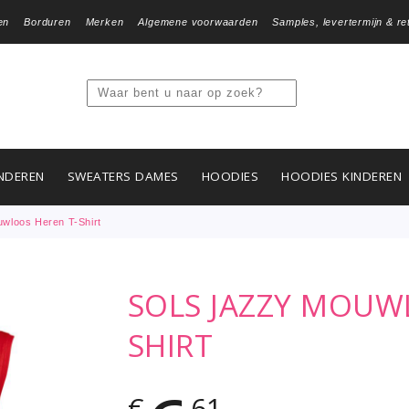
en
Borduren
Merken
Algemene voorwaarden
Samples, levertermijn & re
NDEREN
SWEATERS DAMES
HOODIES
HOODIES KINDEREN
wloos Heren T-Shirt
SOLS JAZZY MOUW
SHIRT
€
61