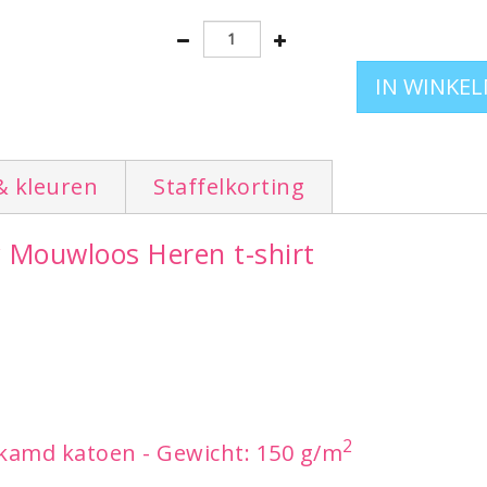
Om terug te gaan naar het totale overzicht t
bedrukken
.
& kleuren
Staffelkorting
y Mouwloos Heren t-shirt
2
kamd katoen - Gewicht: 150 g/m