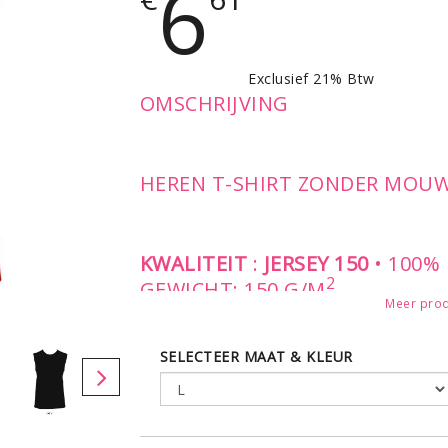
6
Exclusief 21% Btw
OMSCHRIJVING
HEREN T-SHIRT ZONDER MOU
KWALITEIT
:
JERSEY 150
• 100%
2
GEWICHT: 150 G/M
Meer prod
STIJL
:
KLASSIEK
-FIJNE RIBBOO
RONDGEBREID
SELECTEER MAAT & KLEUR
LEVERBAAR IN DE MATEN:
S - M - L - XL - XXL