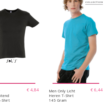
€ 4,84
€ 6,44
y
Men Only Licht
itend
Heren T-Shirt
-Shirt
145 Gram