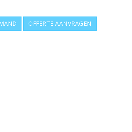
-shirts gaat u naar de pagina:
t-shirts
OFFERTE AANVRAGEN