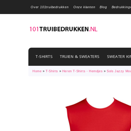
Over 101truibedrukken
Onze klanten
Blog
Bedrukking
T-SHIRTS
TRUIEN & SWEATERS
SWEATER KI
Home
»
T-Shirts
»
Heren T-Shirts - Hemdjes
»
Sols Jazzy Mou