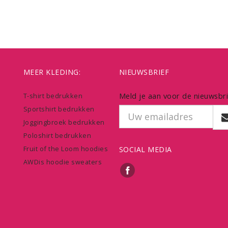
MEER KLEDING:
NIEUWSBRIEF
Meld je aan voor de nieuwsbri
T-shirt bedrukken
Sportshirt bedrukken
Joggingbroek bedrukken
Poloshirt bedrukken
Fruit of the Loom hoodies
SOCIAL MEDIA
AWDis hoodie sweaters