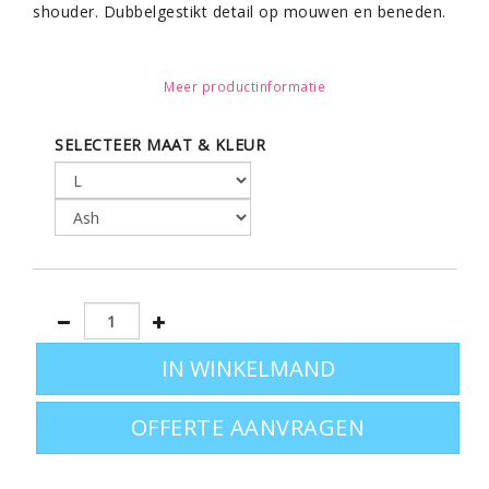
shouder. Dubbelgestikt detail op mouwen en beneden.
Meer productinformatie
T-shirt kan op 60 graden gewassen worden
SELECTEER MAAT & KLEUR
Leverbaar in de maten S - M - L - XL - XXL en in een
paar kleuren in XXXL zie varianten
OFFERTE AANVRAGEN