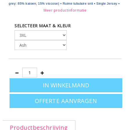
grey: 85% katoen, 15% viscose) • Ruime tubulaire snit • Single Jersey •
Meer productinformatie
Ronde hals afgewerkt met een 2-laags boord in 1x1 rib met elasthan •
Leverbaar in de maten S - M - L - XL - XXL en in een
SELECTEER MAAT & KLEUR
aantal kleuren ook in de maat XXXL.
Zeer geschikt T-shirt voor promotionele doeleinden
OFFERTE AANVRAGEN
Productbeschrijving