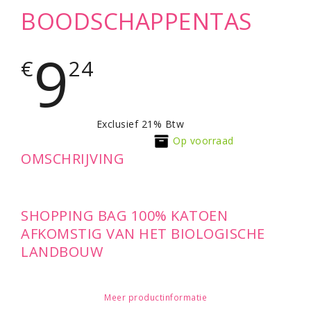
BOODSCHAPPENTAS
9
€
24
Exclusief 21% Btw
Op voorraad
OMSCHRIJVING
SHOPPING BAG 100% KATOEN
AFKOMSTIG VAN HET BIOLOGISCHE
LANDBOUW
Meer productinformatie
2 DRAAGRIEMEN VOOR HAND OF