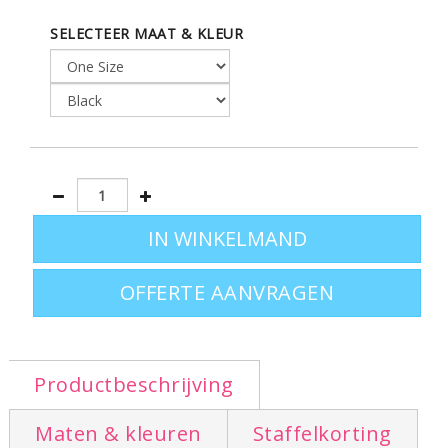
SCHOUDER - ORIGINEEL OPZET DOOR
SELECTEER MAAT & KLEUR
ZIJN RONDE BASIS
Productpluspunten
: Een nieuwe
trendy en vorm in een naturele
materie
Afmetingen: 28x36cm
OFFERTE AANVRAGEN
Productbeschrijving
Maten & kleuren
Staffelkorting