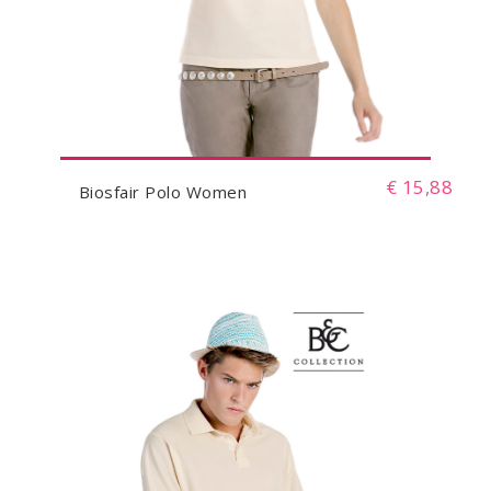
€ 15,88
Biosfair Polo Women