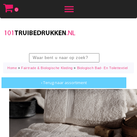
Toggle
0
navigation
Home
»
Fairtrade & Biologische Kleding
»
Biologisch Bad- En Toilettextiel
‹ Terug naar assortiment