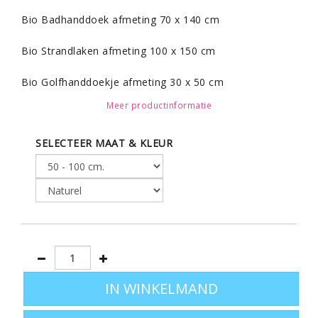
Bio Badhanddoek afmeting 70 x 140 cm
Bio Strandlaken afmeting 100 x 150 cm
Bio Golfhanddoekje afmeting 30 x 50 cm
Meer productinformatie
Alle textiel is alleen maar verkrijgbaar in de kleur naurel
en hebben allemaal de zware kwaliteit van 450
SELECTEER MAAT & KLEUR
2
gram/m