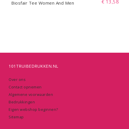
€ 13,58
Biosfair Tee Women And Men
101TRUIBEDRUKKEN.NL
Over ons
Contact opnemen
Algemene voorwaarden
Bedrukkingen
Eigen webshop beginnen?
Sitemap