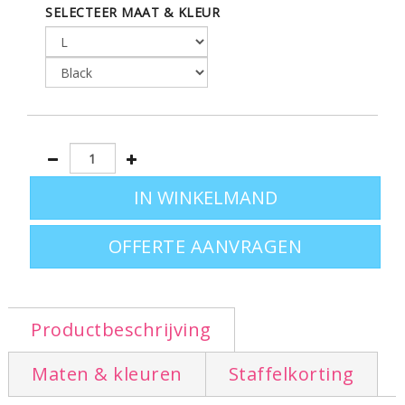
SELECTEER MAAT & KLEUR
:
VOORKANT ZIP EN
STIJL
SPORT & TENDANCE
ZWARTE ZAKKEN MET CONTRAST
GEKLEURDE RITS • WATERBESTENDIG •
RECHT OPSTAANDE KRAAG
Leverbaar in de maten:
OFFERTE AANVRAGEN
S - M - L - XL
Ook leverbaar in herenmodel
klik hier
Productbeschrijving
Maten & kleuren
Staffelkorting