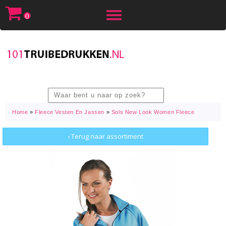
Toggle
0
navigation
Home
»
Fleece Vesten En Jassen
»
Sols New Look Women Fleece
‹ Terug naar assortiment