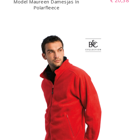
€ 20,38
Model Maureen Damesjas In
Polarfleece