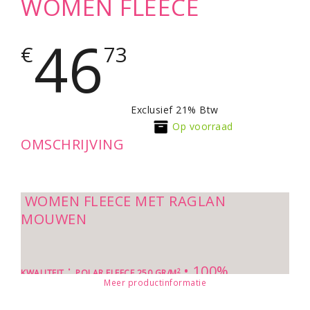
WOMEN FLEECE
46
€
73
Exclusief 21% Btw
Op voorraad
OMSCHRIJVING
WOMEN FLEECE MET RAGLAN
MOUWEN
:
• 100%
2
KWALITEIT
POLAR FLEECE 250 GR/M
Meer productinformatie
POLYESTER. GERUWDE BINNENKANT