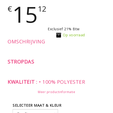
15
€
12
Exclusief 21% Btw
Op voorraad
OMSCHRIJVING
STROPDAS
KWALITEIT
: • 100% POLYESTER
STIJL
:
CLASSIC
LENGTE: 150CM
Meer productinformatie
BREEDTE: 8CM - GLADDE ASPECT
SELECTEER MAAT & KLEUR