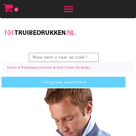
Toggle
0
navigation
Home
»
Relatiegeschenken
»
Sols Globe Stropdas
‹ Terug naar assortiment