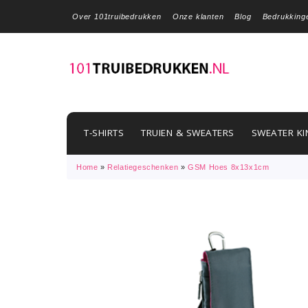
Over 101truibedrukken
Onze klanten
Blog
Bedrukking
T-SHIRTS
TRUIEN & SWEATERS
SWEATER KI
Home
»
Relatiegeschenken
»
GSM Hoes 8x13x1cm