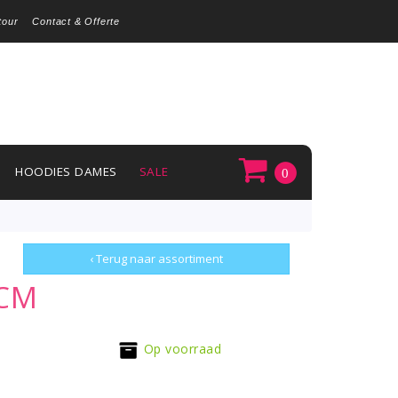
tour
Contact & Offerte
HOODIES DAMES
SALE
0
‹ Terug naar assortiment
1CM
Op voorraad