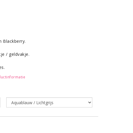
n Blackberry.
je / geldvakje.
es.
uctinformatie