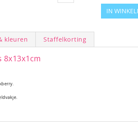
& kleuren
Staffelkorting
es 8x13x1cm
kberry.
eldvakje.