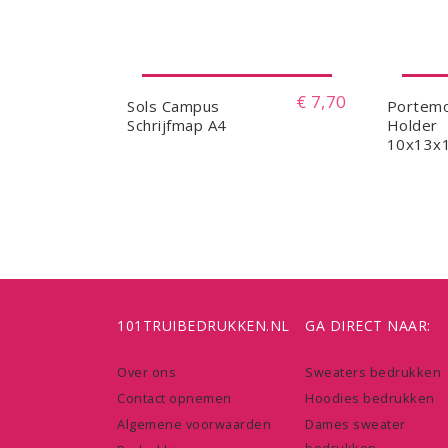
€ 7,70
Sols Campus
Portem
Schrijfmap A4
Holder
10x13x
101TRUIBEDRUKKEN.NL
GA DIRECT NAAR:
Over ons
Sweaters bedrukken
Contact opnemen
Hoodies bedrukken
Algemene voorwaarden
Dames sweater
bedrukken