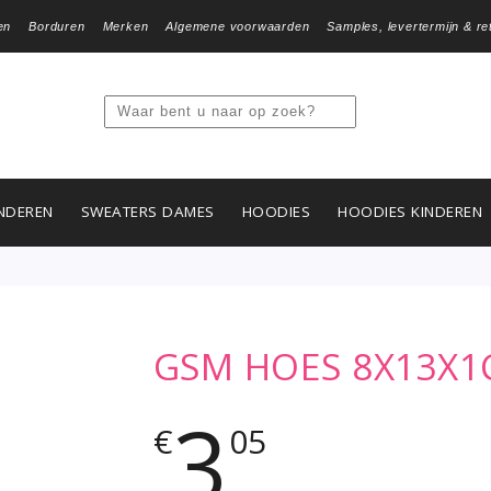
en
Borduren
Merken
Algemene voorwaarden
Samples, levertermijn & re
NDEREN
SWEATERS DAMES
HOODIES
HOODIES KINDEREN
GSM HOES 8X13X
3
€
05