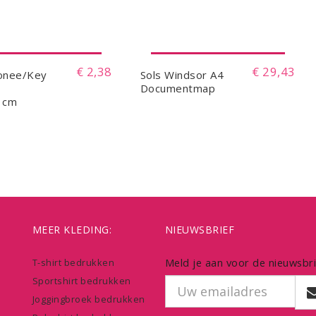
€ 2,38
€ 29,43
onee/Key
Sols Windsor A4
Documentmap
1cm
MEER KLEDING:
NIEUWSBRIEF
Meld je aan voor de nieuwsbri
T-shirt bedrukken
Sportshirt bedrukken
Joggingbroek bedrukken