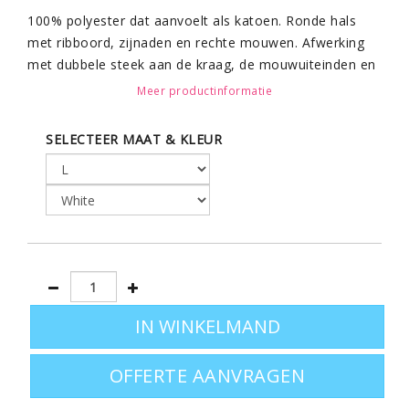
100% polyester dat aanvoelt als katoen. Ronde hals
met ribboord, zijnaden en rechte mouwen. Afwerking
met dubbele steek aan de kraag, de mouwuiteinden en
de onderkant. Ideale
sportshirts
om te laten bedrukken
Meer productinformatie
met uw eigen designs.
SELECTEER MAAT & KLEUR
Leverbaar in de maten S - M - L - XL - XXL - XXXL in het
wit
OFFERTE AANVRAGEN