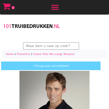
Toggle
0
navigation
Home
»
Poloshirts
»
Zware Polo Met Lange Mouwen
‹ Terug naar assortiment