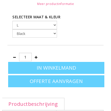
houtkleur.
Meer productinformatie
Leverbaar in de maten S - M - L - XL - XXL en in 4
SELECTEER MAAT & KLEUR
kleuren
Terug naar het complete aanbod polo's? Ga
naar
poloshirts bedrukken
.
OFFERTE AANVRAGEN
Productbeschrijving