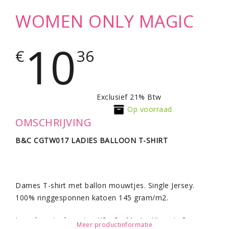
WOMEN ONLY MAGIC
10
€
36
Exclusief 21% Btw
Op voorraad
OMSCHRIJVING
B&C CGTW017 LADIES BALLOON T-SHIRT
Dames T-shirt met ballon mouwtjes. Single Jersey.
100% ringgesponnen katoen 145 gram/m2.
Leverbaar in de maten XS - S - M - L - XL en in 3
Meer productinformatie