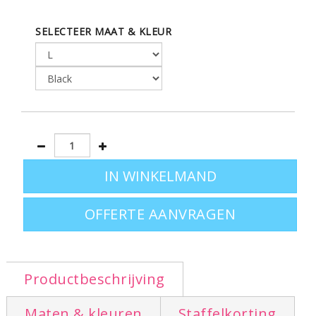
kleuren
SELECTEER MAAT & KLEUR
Om terug te gaan naar het totaaloverzicht gaat u naar
de pagina:
t-shirts bedrukken
.
OFFERTE AANVRAGEN
Productbeschrijving
Maten & kleuren
Staffelkorting