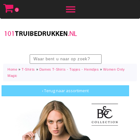
Toggle
0
navigation
Home
»
T-Shirts
»
Dames T-Shirts - Topjes - Hemdjes
»
Women Only
Magic
‹ Terug naar assortiment