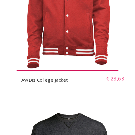
€ 23,63
AWDis College Jacket