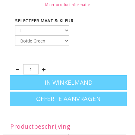
Meer productinformatie
80% gekamd katoen - 20% polyester • Gewicht: 300 g/m² • Brushed fleece •
SELECTEER MAAT & KLEUR
Raglan mouwen • Nek tape • 2 zijzakken •
Leverbaar in de maten S - M - L - XL - XXL
OFFERTE AANVRAGEN
Productbeschrijving