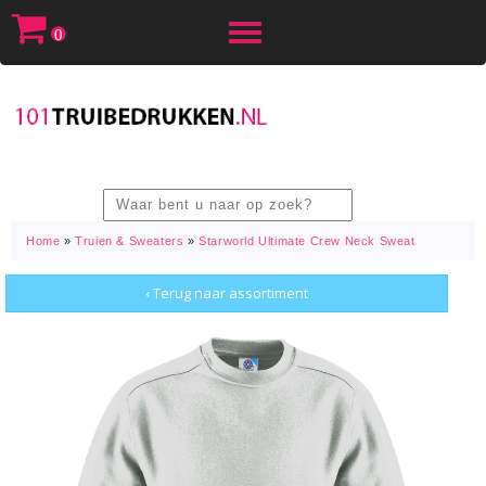
Toggle
0
navigation
Home
»
Truien & Sweaters
»
Starworld Ultimate Crew Neck Sweat
‹ Terug naar assortiment