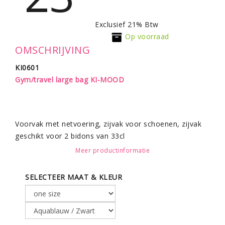
Exclusief 21% Btw
Op voorraad
OMSCHRIJVING
KI0601
Gym/travel large bag KI-MOOD
Voorvak met netvoering, zijvak voor schoenen, zijvak
geschikt voor 2 bidons van 33cl
Meer productinformatie
Afneembare en verstelbare schouderriem met
verstevigd schouderstuk.
SELECTEER MAAT & KLEUR
verkrijgbaar in 3 kleur/combinaties.