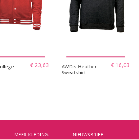
€ 23,63
€ 16,03
ollege
AWDis Heather
Sweatshirt
MEER KLEDING:
NIEUWSBRIEF