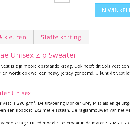
& kleuren
Staffelkorting
dae Unisex Zip Sweater
vest is zijn mooie opstaande kraag. Ook heeft dit Sols vest een
r en wordt ook wel een heavy jersey genoemd. U kunt dit vest 
ater Unisex
 vest is 280 g/m². De uitvoering Donker Grey M is als enige ui
n een ribboord 2x2 met elastaan. De raglanmouwen van het ves
taande kraag • Fitted model • Leverbaar in de maten S - M - L - 