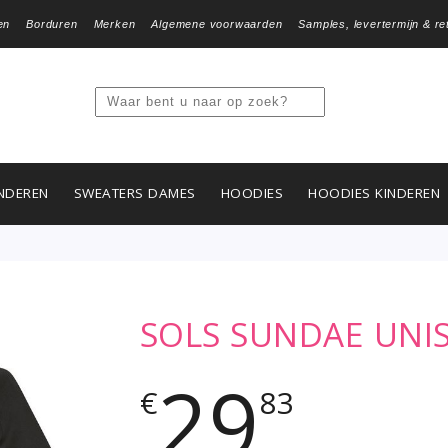
en
Borduren
Merken
Algemene voorwaarden
Samples, levertermijn & re
NDEREN
SWEATERS DAMES
HOODIES
HOODIES KINDEREN
SOLS SUNDAE UNIS
29
€
83