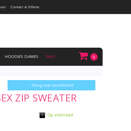
tour
Contact & Offerte
HOODIES DAMES
SALE
0
‹ Terug naar assortiment
EX ZIP SWEATER
Op voorraad