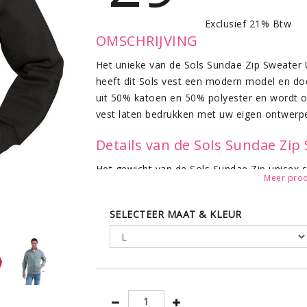
Exclusief 21% Btw
OMSCHRIJVING
Het unieke van de Sols Sundae Zip Sweater 
heeft dit Sols vest een modern model en doe
uit 50% katoen en 50% polyester en wordt o
vest laten bedrukken met uw eigen ontwerpe
Details van de Sols Sundae Zip
Het gewicht van de Sols Sundae Zip unisex s
Meer prod
Grey M is als enige uitgevoerd met lange 6
onderboord en manchetten hebben een ribb
SELECTEER MAAT & KLEUR
het vest hebben mooie sierstiksels.
• 2 zijzakken • Geborstelde binnenzijde • R
in de maten S - M - L - XL - XXL
Ook verkrijgbaar in specifiek dames model
k