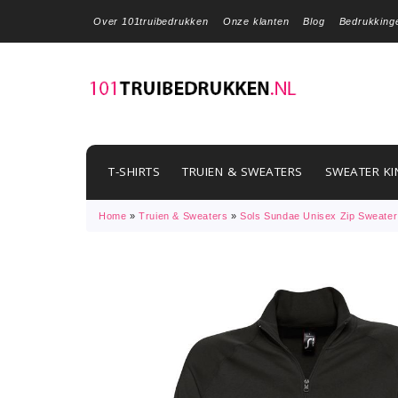
Over 101truibedrukken
Onze klanten
Blog
Bedrukking
T-SHIRTS
TRUIEN & SWEATERS
SWEATER KI
Home
»
Truien & Sweaters
»
Sols Sundae Unisex Zip Sweater