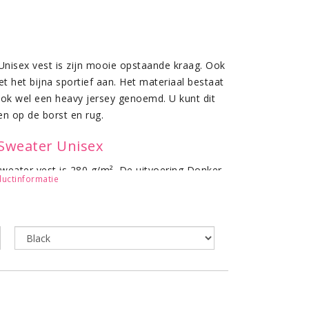
Unisex vest is zijn mooie opstaande kraag. Ook
t het bijna sportief aan. Het materiaal bestaat
ok wel een heavy jersey genoemd. U kunt dit
n op de borst en rug.
 Sweater Unisex
weater vest is 280 g/m². De uitvoering Donker
uctinformatie
5% polyester- 35% katoen. Zowel de boord-,
oord 2x2 met elastaan. De raglanmouwen van
echtopstaande kraag • Fitted model • Leverbaar
lik hier