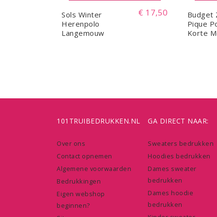
€ 17,50
Sols Winter
Budget
Herenpolo
Pique P
Langemouw
Korte 
101TRUIBEDRUKKEN.NL
GA DIRECT NAAR:
Over ons
Sweaters bedrukken
Contact opnemen
Hoodies bedrukken
Algemene voorwaarden
Dames sweater
bedrukken
Bedrukkingen
Dames hoodie
Eigen webshop
bedrukken
beginnen?
Kinder sweater