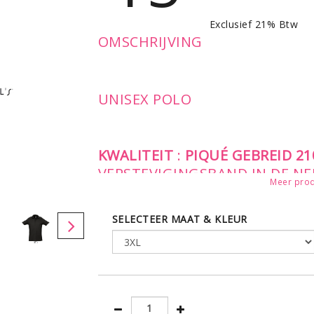
Exclusief 21% Btw
OMSCHRIJVING
UNISEX POLO
KWALITEIT
:
PIQUÉ GEBREID 2
VERSTEVIGINGSBAND IN DE NEK
Meer prod
KNOOPSLUITING - GEWICHT: 2
STIJL
:
KLASSIEK
3-KNOOPSSLUIT
SELECTEER MAAT & KLEUR
RECHT AFGEWERKTE ONDERKANT
ZIJNAAD
Productpluspunten
: Vervangi
LEVERBAAR IN DE MATEN