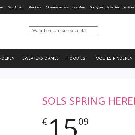
en
Borduren
Merken
Algemene voorwaarden
Samples, levertermijn & re
NDEREN
SWEATERS DAMES
HOODIES
HOODIES KINDEREN
SOLS SPRING HER
15
€
09