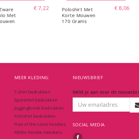
€ 7,22
€ 8,06
 Zware
Poloshirt Met
olo Met
Korte Mouwen
Mouwen
170 Grams
MEER KLEDING:
NIEUWSBRIEF
Meld je aan voor de nieuwsbri
T-shirt bedrukken
Sportshirt bedrukken
Joggingbroek bedrukken
Poloshirt bedrukken
Fruit of the Loom hoodies
SOCIAL MEDIA
AWDis hoodie sweaters