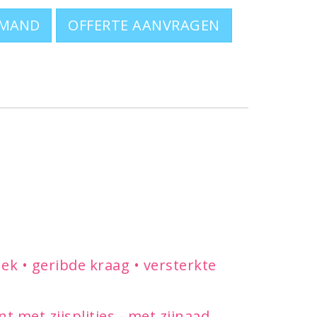
 5XL
OFFERTE AANVRAGEN
or dames en heren? Ga naar
poloshirts
k • geribde kraag • versterkte
 met zijsplitjes - met zijnaad