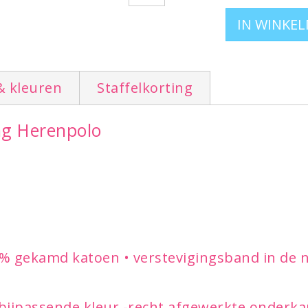
S - M - L - XL - XXL - 3XL - 4XL -
Ook leverbaar in dames model
klik hier
& kleuren
Staffelkorting
ing Herenpolo
Terug naar het volledige aanbod polo's vo
bedrukken
.
% gekamd katoen • verstevigingsband in de ne
bijpassende kleur -recht afgewerkte onderkant