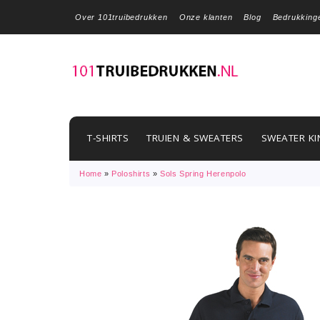
Over 101truibedrukken
Onze klanten
Blog
Bedrukking
T-SHIRTS
TRUIEN & SWEATERS
SWEATER KI
Home
»
Poloshirts
»
Sols Spring Herenpolo