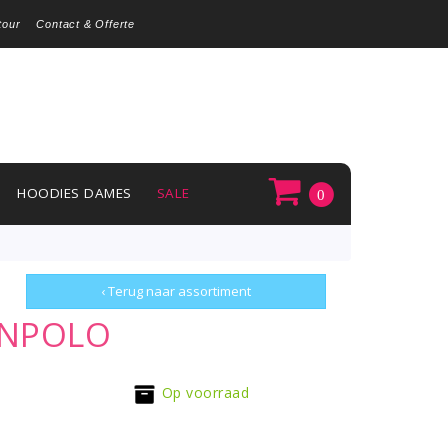
tour
Contact & Offerte
HOODIES DAMES
SALE
0
‹ Terug naar assortiment
ENPOLO
Op voorraad