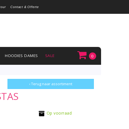
tour
Contact & Offerte
HOODIES DAMES
SALE
0
‹ Terug naar assortiment
STAS
Op voorraad