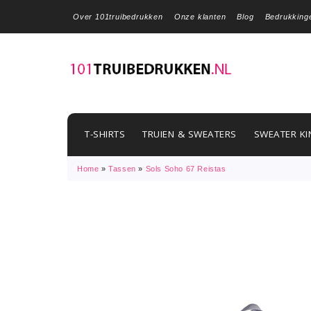
Over 101truibedrukken
Onze klanten
Blog
Bedrukking
T-SHIRTS
TRUIEN & SWEATERS
SWEATER KI
Home
»
Tassen
»
Sols Soho 67 Reistas