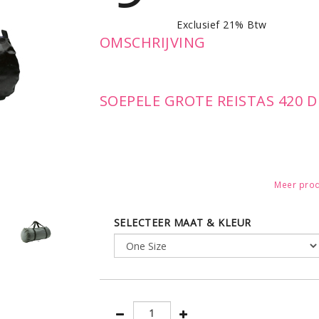
Exclusief 21% Btw
OMSCHRIJVING
SOEPELE GROTE REISTAS 420 D
Kwaliteit
: • Rond trendy model 
Meer prod
multi gebruik • met draagriem
SELECTEER MAAT & KLEUR
Afmetingen: 67x24cm