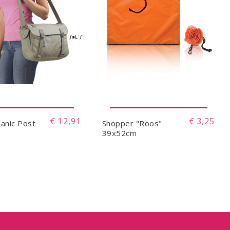
€ 12,91
€ 3,25
ganic Post
Shopper "Roos"
39x52cm