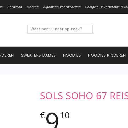
en
Borduren
Merken
Algemene voorwaarden
Samples, levertermijn & re
NDEREN
SWEATERS DAMES
HOODIES
HOODIES KINDEREN
SOLS SOHO 67 REI
9
€
10