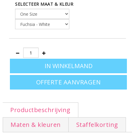
rits • contrasterende doorstikkingen
SELECTEER MAAT & KLEUR
bovenop de tas • tweekleurige
draagriemen met zadelsteek
Afmetingen: 41x34x15cm
OFFERTE AANVRAGEN
Productbeschrijving
Maten & kleuren
Staffelkorting