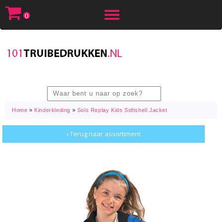
Toggle
0
navigation
Home
»
Kinderkleding
»
Sols Replay Kids Softshell Jacket
‹ Terug naar assortiment