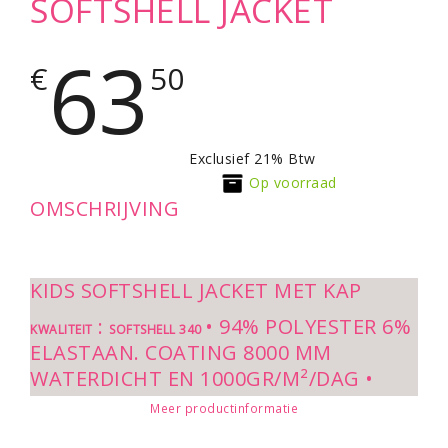
SOFTSHELL JACKET
63
€
50
Exclusief 21% Btw
Op voorraad
OMSCHRIJVING
KIDS SOFTSHELL JACKET MET KAP
:
• 94% POLYESTER 6%
KWALITEIT
SOFTSHELL 340
ELASTAAN. COATING 8000 MM
WATERDICHT EN 1000GR/M²/DAG •
ADEMEND
Meer productinformatie
:
2 ZIJZAKKEN EN 1 BORSTZAKJE
STIJL
SPORT