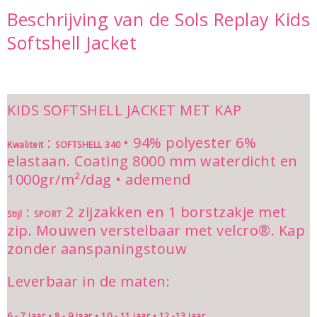
Beschrijving van de Sols Replay Kids
Softshell Jacket
KIDS SOFTSHELL JACKET MET KAP
:
• 94% polyester 6%
Kwaliteit
SOFTSHELL 340
elastaan. Coating 8000 mm waterdicht en
1000gr/m²/dag • ademend
:
2 zijzakken en 1 borstzakje met
Stijl
SPORT
zip. Mouwen verstelbaar met velcro®. Kap
zonder aanspaningstouw
Leverbaar in de maten:
6 - 7 jaar • 8 - 9 jaar • 10 - 11 jaar • 12 -13 jaar