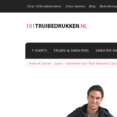
Over 101truibedrukken
Onze klanten
Blog
Bedrukking
T-SHIRTS
TRUIEN & SWEATERS
SWEATER KI
Home
»
Jassen - Jacks - Softshell
»
Sols Raid Ademend Jack