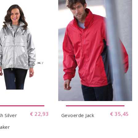
€ 22,93
€ 35,45
sh Silver
Gevoerde Jack
aker