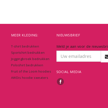
MEER KLEDING:
NIEUWSBRIEF
Meld je aan voor de nieuwsbri
T-shirt bedrukken
Sportshirt bedrukken
Joggingbroek bedrukken
Poloshirt bedrukken
Fruit of the Loom hoodies
SOCIAL MEDIA
AWDis hoodie sweaters