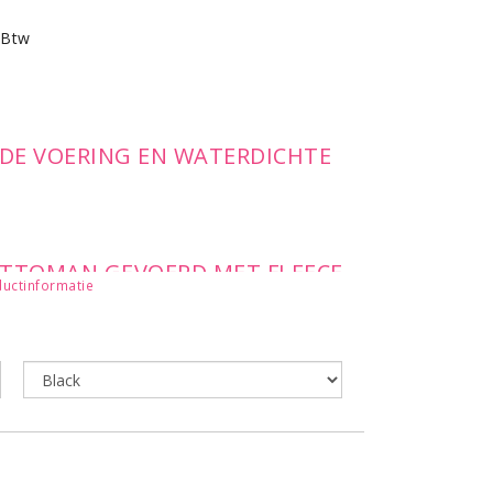
 Btw
DE VOERING EN WATERDICHTE
OTTOMAN GEVOERD MET FLEECE
uctinformatie
NDELD MET TEFLON® •
U 3000 MM COATING •
IAMANTPATROON • WATERDICHTE
TING MET METALEN PULLERS EN
- VERSTELBARE MANCHETTEN
 - VEEL BINNEN- EN