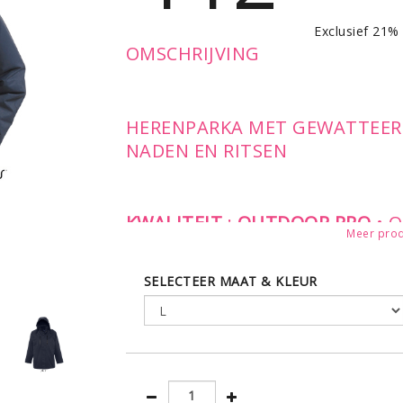
Exclusief 21%
OMSCHRIJVING
HERENPARKA MET GEWATTEER
NADEN EN RITSEN
KWALITEIT
:
OUTDOOR PRO
• 
Meer prod
& GEWATTEERD NYLON • BEHA
ADEMENDE EN WATERDICHTE P
SELECTEER MAAT & KLEUR
GEWATTEERDE VOERING IN D
NADEN EN MOUWEINDEN
STIJL
: TWEEZIJDIGE RITSSLUI
OVERSLAG MET DRUKKNOPEN 
MET OVERSLAG EN DRUKKNOPEN