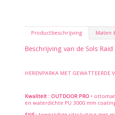
Productbeschrijving
Maten 
Beschrijving van de Sols Rai
HERENPARKA MET GEWATTEERDE V
Kwaliteit
:
OUTDOOR PRO
• ottoma
en waterdichte PU 3000 mm coatin
Stijl
: tweezijdige ritssluiting met