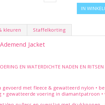
BUITENZAKKEN - AFNEEMBAR
FLEECE
Productpluspunten
: deze tech
warm, waterdicht, ademend, ste
& kleuren
Staffelkorting
vlekkenbehandeld (Teflon®)?e
aan te schaffen!
d Ademend Jacket
LEVERBAAR IN DE MATEN:
M - L - XL - XXL
OERING EN WATERDICHTE NADEN EN RITSEN
n gevoerd met fleece & gewatteerd nylon • 
g • gewatteerde voering in diamantpatroon 
 metalen pullers en overslag met drukknopen 