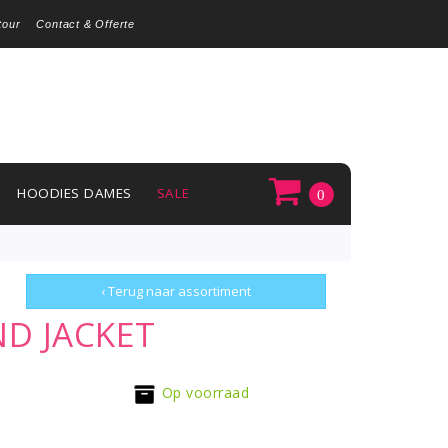
tour
Contact & Offerte
HOODIES DAMES
SALE
0
‹ Terug naar assortiment
ND JACKET
Op voorraad