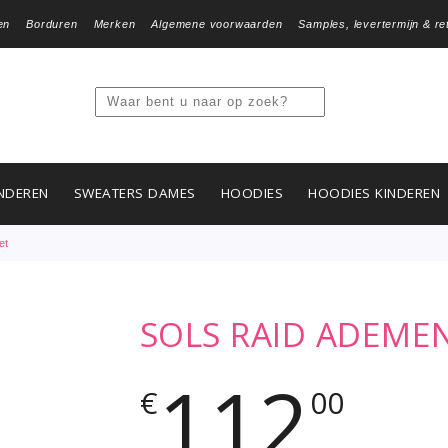
en
Borduren
Merken
Algemene voorwaarden
Samples, levertermijn & re
NDEREN
SWEATERS DAMES
HOODIES
HOODIES KINDEREN
et
SOLS RAID ADEME
112
€
00