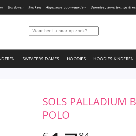
en
Borduren
Merken
Algemene voorwaarden
Samples, levertermijn & re
NDEREN
SWEATERS DAMES
HOODIES
HOODIES KINDEREN
SOLS PALLADIUM 
POLO
€
84