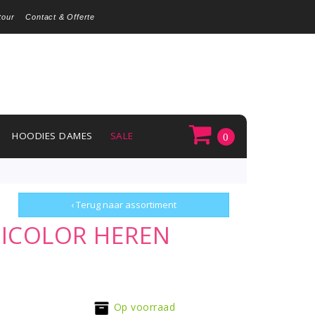
tour
Contact & Offerte
HOODIES DAMES
SALE
0
‹ Terug naar assortiment
BICOLOR HEREN
Op voorraad