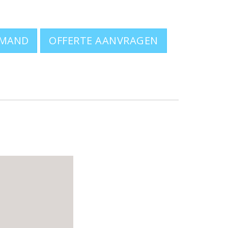
OFFERTE AANVRAGEN
eren? Ga naar
poloshirts bedrukken
.