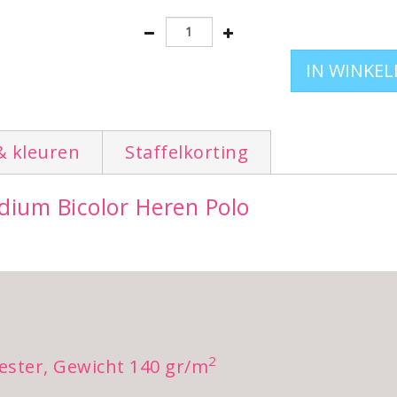
Leverbaar in de maten
S - M - L - XL - XXL
Terug naar het volledige aanbod polo's voor dames en h
& kleuren
Staffelkorting
adium Bicolor Heren Polo
2
ester, Gewicht 140 gr/m