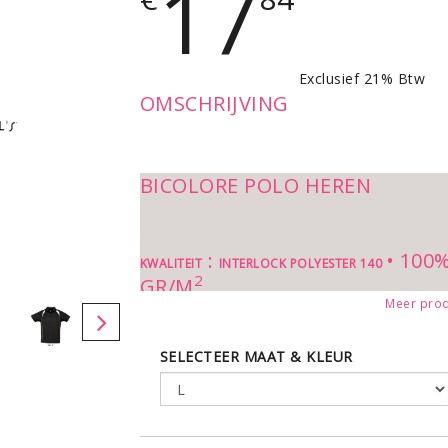
17
Exclusief 21% Btw
OMSCHRIJVING
BICOLORE POLO HEREN
:
• 100
KWALITEIT
INTERLOCK POLYESTER 140
2
GR/M
Meer prod
SELECTEER MAAT & KLEUR
:
KRAAG MET Z
STIJL
SPORT & TENDANCE
GEKLEURDE STREPEN. REGULA