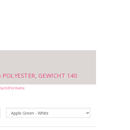
% POLYESTER, GEWICHT 140
uctinformatie
IP. RAGLAN MOUWEN, CONTRAST
R FIT MODEL