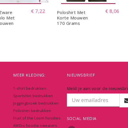
€ 7,22
€ 8,06
 Zware
Poloshirt Met
olo Met
Korte Mouwen
Mouwen
170 Grams
MEER KLEDING:
NIEUWSBRIEF
Meld je aan voor de nieuwsbri
T-shirt bedrukken
Sportshirt bedrukken
Joggingbroek bedrukken
Poloshirt bedrukken
Fruit of the Loom hoodies
SOCIAL MEDIA
AWDis hoodie sweaters