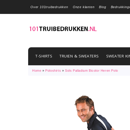
Over 101truibedrukken
Onze klanten
Blog
Bedrukking
T-SHIRTS
TRUIEN & SWEATERS
SWEATER KI
Home
»
Poloshirts
»
Sols Palladium Bicolor Heren Polo