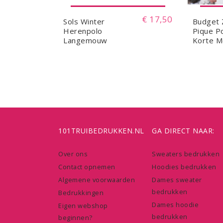
€ 17,50
Sols Winter
Budget
Herenpolo
Pique P
Langemouw
Korte 
101TRUIBEDRUKKEN.NL
GA DIRECT NAAR:
Over ons
Sweaters bedrukken
Contact opnemen
Hoodies bedrukken
Algemene voorwaarden
Dames sweater
bedrukken
Bedrukkingen
Dames hoodie
Eigen webshop
bedrukken
beginnen?