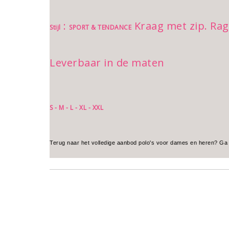
:
Kraag met zip. Rag
Stijl
SPORT & TENDANCE
Leverbaar in de maten
S - M - L - XL - XXL
Terug naar het volledige aanbod polo's voor dames en heren? Ga