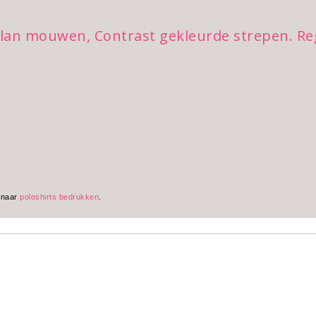
lan mouwen, Contrast gekleurde strepen. Reg
 naar
poloshirts bedrukken
.