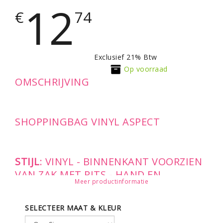
12
€
74
Exclusief 21% Btw
Op voorraad
OMSCHRIJVING
SHOPPINGBAG VINYL ASPECT
STIJL
: VINYL - BINNENKANT VOORZIEN
VAN ZAK MET RITS - HAND EN
Meer productinformatie
SCHOUDERRIEM
Afmetingen: 40x33x18cm
SELECTEER MAAT & KLEUR