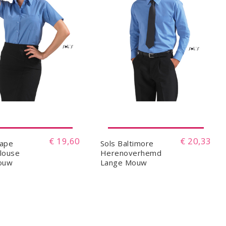
€ 19,60
€ 20,33
cape
Sols Baltimore
louse
Herenoverhemd
ouw
Lange Mouw