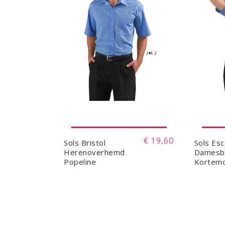
€ 19,60
Sols Bristol
Sols Es
Herenoverhemd
Damesb
Popeline
Kortem