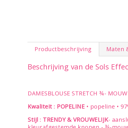
Productbeschrijving
Maten 
Beschrijving van de Sols Ef
DAMESBLOUSE STRETCH ¾- MOUW
Kwaliteit
:
POPELINE
• popeline • 9
Stijl
:
TRENDY & VROUWELIJK
- aansl
kleurafgestemde knopen - ¾-mouwe