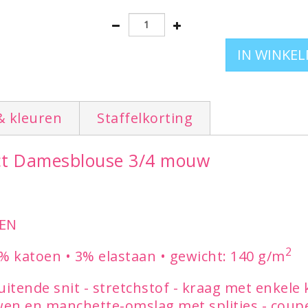
XS - S - M - L - XL - XXL
& kleuren
Staffelkorting
fect Damesblouse 3/4 mouw
EN
2
7% katoen • 3% elastaan • gewicht: 140 g/m
uitende snit - stretchstof - kraag met enkele
n en manchette-omslag met splitjes - coupe