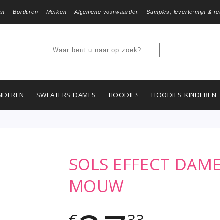
en
Borduren
Merken
Algemene voorwaarden
Samples, levertermijn & re
NDEREN
SWEATERS DAMES
HOODIES
HOODIES KINDEREN
SOLS EFFECT DAM
MOUW
€
33