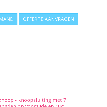
OFFERTE AANVRAGEN
 knoop - knoopsluiting met 7
naden op voorzijde en rug