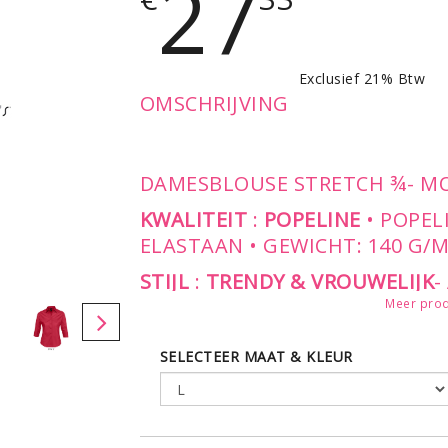
27
Exclusief 21% Btw
OMSCHRIJVING
DAMESBLOUSE STRETCH ¾- 
KWALITEIT
:
POPELINE
• POPEL
ELASTAAN • GEWICHT: 140 G/
STIJL
:
TRENDY & VROUWELIJK
-
STRETCHSTOF - KRAAG MET E
Meer prod
MET 7 KLEURAFGESTEMDE KN
MANCHETTE-OMSLAG MET SPLI
SELECTEER MAAT & KLEUR
VOORZIJDE EN RUG
LEVERBAAR IN DE MATEN: