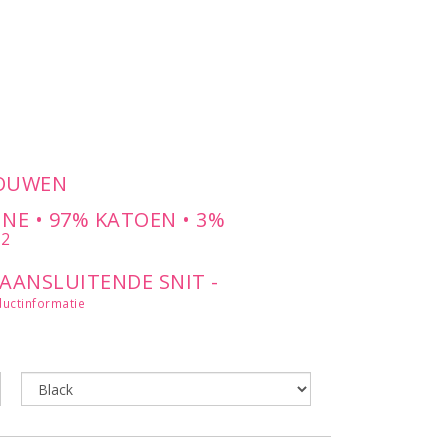
MOUWEN
INE • 97% KATOEN • 3%
2
M
 AANSLUITENDE SNIT -
NKELE KNOOP - KNOOPSLUITING
uctinformatie
OPEN - ¾-MOUWEN EN
TJES - COUPENADEN OP