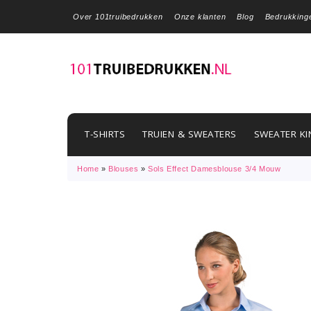
Over 101truibedrukken
Onze klanten
Blog
Bedrukking
T-SHIRTS
TRUIEN & SWEATERS
SWEATER KI
Home
»
Blouses
»
Sols Effect Damesblouse 3/4 Mouw