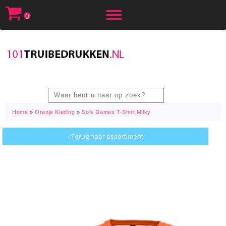
Toggle
0
navigation
Home
»
Oranje Kleding
»
Sols Dames T-Shirt Milky
‹ Terug naar assortiment