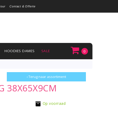
tour
Contact & Offerte
HOODIES DAMES
SALE
0
‹ Terug naar assortiment
IG 38X65X9CM
Op voorraad