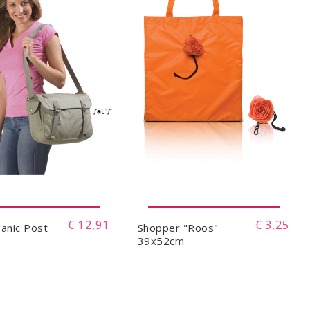
€ 12,91
€ 3,25
ganic Post
Shopper "Roos"
39x52cm