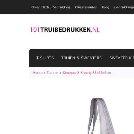
Over 101truibedrukken
Onze klanten
Blog
Bedrukking
T-SHIRTS
TRUIEN & SWEATERS
SWEATER KI
Home
»
Tassen
»
Shopper 2 Kleurig 38x65x9cm