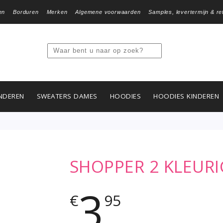
en
Borduren
Merken
Algemene voorwaarden
Samples, levertermijn & re
NDEREN
SWEATERS DAMES
HOODIES
HOODIES KINDEREN
SHOPPER 2 KLEUR
3
€
95