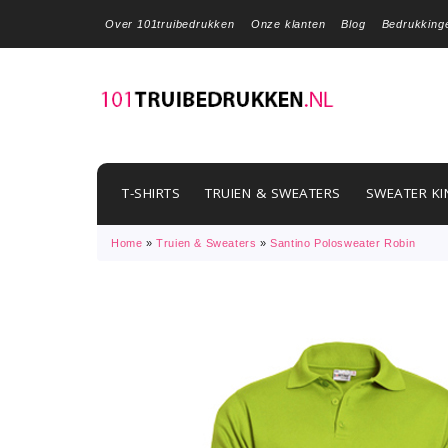
Over 101truibedrukken
Onze klanten
Blog
Bedrukking
T-SHIRTS
TRUIEN & SWEATERS
SWEATER KI
Home
»
Truien & Sweaters
»
Santino Polosweater Robin