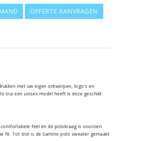
t 4XL - 5XL in beperkt aantal kleuren) (XXS
OFFERTE AANVRAGEN
ers en truien om te bedrukken
poloshirts
in ons assortiment
bedrukken met uw eigen ontwerpen, logo's en
o trui een unisex model heeft is deze geschikt
comfortabele feel en de polokraag is voorzien
e fit. Tot slot is de Santino polo sweater gemaakt