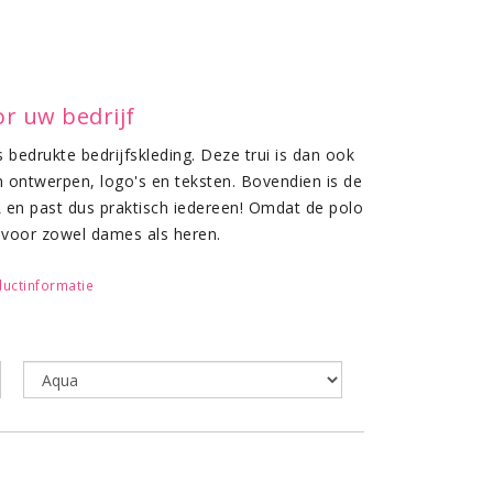
r uw bedrijf
 bedrukte bedrijfskleding. Deze trui is dan ook
 ontwerpen, logo's en teksten. Bovendien is de
L en past dus praktisch iedereen! Omdat de polo
t voor zowel dames als heren.
eband van een uitstekende
uctinformatie
 voelt de sweater zeer goed aan. De
e feel en de polokraag is voorzien van een
manchetten zijn gemaakt met elastaan voor een
no polo sweater gemaakt van 50% katoen en 50%