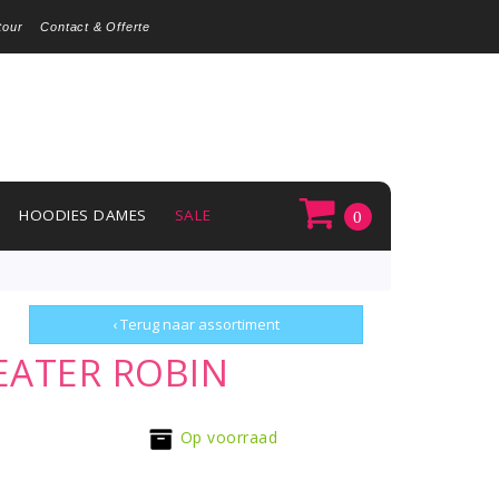
tour
Contact & Offerte
HOODIES DAMES
SALE
0
‹ Terug naar assortiment
ATER ROBIN
Op voorraad