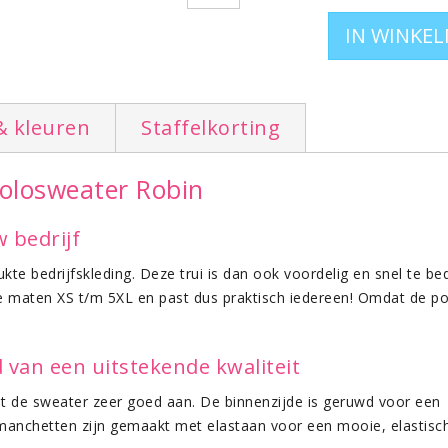
Leverbaar in de maten XS t/m 5XL (Maa
alleen Marine)
Bekijk ook het complete aanbod
sweat
We hebben naast polo sweaters, ook
& kleuren
Staffelkorting
Polosweater Robin
 bedrijf
ukte bedrijfskleding. Deze trui is dan ook voordelig en snel te 
de maten XS t/m 5XL en past dus praktisch iedereen! Omdat de pol
 van een uitstekende kwaliteit
 de sweater zeer goed aan. De binnenzijde is geruwd voor een 
 manchetten zijn gemaakt met elastaan voor een mooie, elastisch