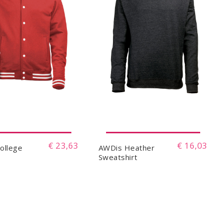
€ 23,63
€ 16,03
ollege
AWDis Heather
Sweatshirt