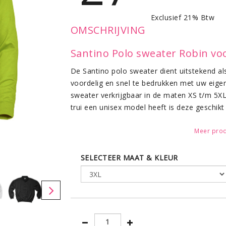
Exclusief 21% Btw
OMSCHRIJVING
Santino Polo sweater Robin voo
De Santino polo sweater dient uitstekend als
voordelig en snel te bedrukken met uw eigen
sweater verkrijgbaar in de maten XS t/m 5X
trui een unisex model heeft is deze geschik
Santino Polosweater met taill
Meer prod
kwaliteit
SELECTEER MAAT & KLEUR
Met een gemiddeld gewicht van 280 gram/m2
binnenzijde is geruwd voor een comfortabel
knoopsluiting. Zowel de tailleband als de 
mooie, elastische fit. Tot slot is de Santi
polyester.