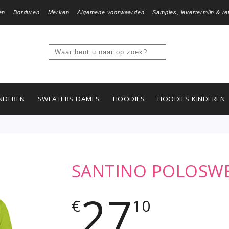
en
Borduren
Merken
Algemene voorwaarden
Samples, levertermijn & re
NDEREN
SWEATERS DAMES
HOODIES
HOODIES KINDEREN
SANTINO POLOSWE
27
€
10