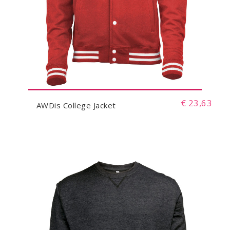
€ 23,63
AWDis College Jacket