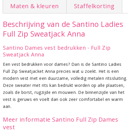
Maten & kleuren
Staffelkorting
Leverbaar in de maten XS - S - M - L - XL - XXL
Ook leverbaar als
heren vest
met bedrukking
Meer
voordelige vesten en sweaters
vindt u in het
Beschrijving van de Santino Ladies
overzicht
Full Zip Sweatjack Anna
Santino Dames vest bedrukken - Full Zip
Sweatjack Anna
Een vest bedrukken voor dames? Dan is de Santino Ladies
Full Zip Sweatjacket Anna precies wat u zoekt. Het is een
modern vest met een duurzame, volledig metalen ritssluiting.
Deze sweater met rits kan bedrukt worden op alle plaatsen,
zoals de borst, rugzijde en mouwen. De binnenzijde van het
vest is geruws en voelt dan ook zeer comfortabel en warm
aan.
Meer informatie Santino Full Zip Dames
vest