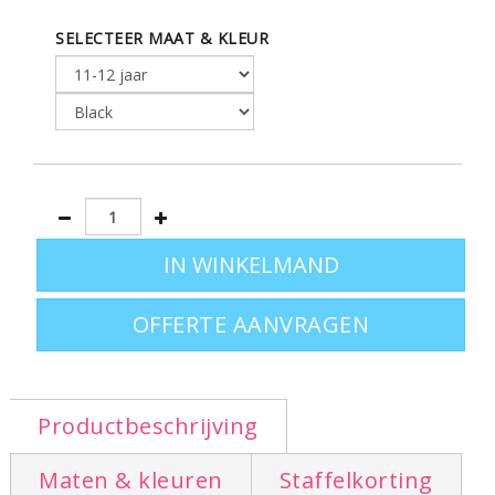
Leverbaar in de maten 3-4 jaar - 5-6 jaar - 7-8 jaar - 9-
SELECTEER MAAT & KLEUR
10 jaar - 11-12 jaar
Ook leverbaar in volwassen maten
klik hier
Verder kijken? Terug naar hoofdoverzicht:
hoodies
bedrukken
OFFERTE AANVRAGEN
Productbeschrijving
Maten & kleuren
Staffelkorting