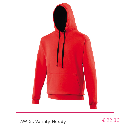
€ 22,33
AWDis Varsity Hoody