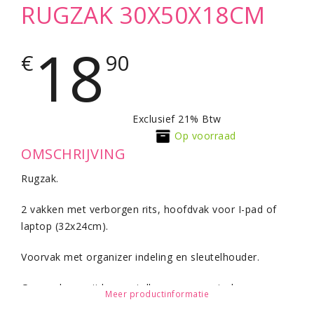
RUGZAK 30X50X18CM
18
€
90
Exclusief 21% Btw
Op voorraad
OMSCHRIJVING
Rugzak.
2 vakken met verborgen rits, hoofdvak voor I-pad of
laptop (32x24cm).
Voorvak met organizer indeling en sleutelhouder.
Gevoerde rugzijde, verstelbare ergonomische
Meer productinformatie
schouderbanden met bovenvak voor: I-phone of I-pod.