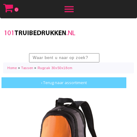
Toggle
0
navigation
Home
»
Tassen
»
Rugzak 30x50x18cm
‹ Terug naar assortiment