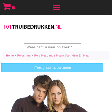
Toggle
0
navigation
Home
»
Poloshirts
»
Polo Met Lange Mouw Voor Hem En Haar
‹ Terug naar assortiment