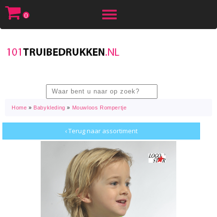
Toggle
0
navigation
Home
»
Babykleding
»
Mouwloos Rompertje
‹ Terug naar assortiment