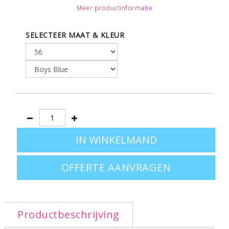
Meer productinformatie
Leverbaar in de maten 56 - 68 - 80 - 92
SELECTEER MAAT & KLEUR
Ga terug naar het complete aanbod babykleding op de
pagina:
rompertjes bedrukken
.
OFFERTE AANVRAGEN
Productbeschrijving