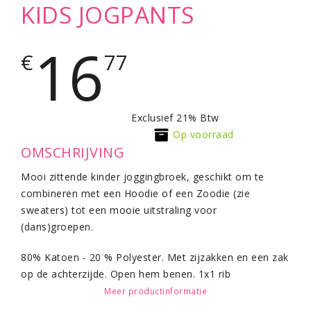
KIDS JOGPANTS
16
€
77
Exclusief 21% Btw
Op voorraad
OMSCHRIJVING
Mooi zittende kinder joggingbroek, geschikt om te
combineren met een Hoodie of een Zoodie (zie
sweaters) tot een mooie uitstraling voor
(dans)groepen.
80% Katoen - 20 % Polyester. Met zijzakken en een zak
op de achterzijde. Open hem benen. 1x1 rib
broekboord. Geen koordjes aan de broek (volgens
Meer productinformatie
Europeesche richtlijnen)