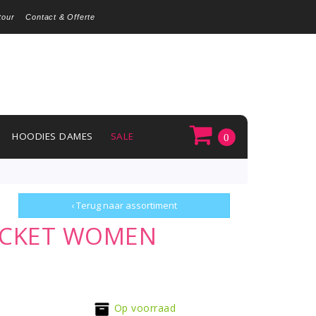
tour
Contact & Offerte
HOODIES DAMES
SALE
0
‹ Terug naar assortiment
ACKET WOMEN
Op voorraad