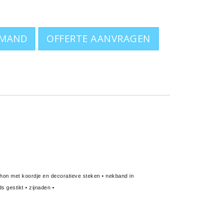
OFFERTE AANVRAGEN
ken
uchon met koordje en decoratieve steken • nekband in
 gestikt • zijnaden •