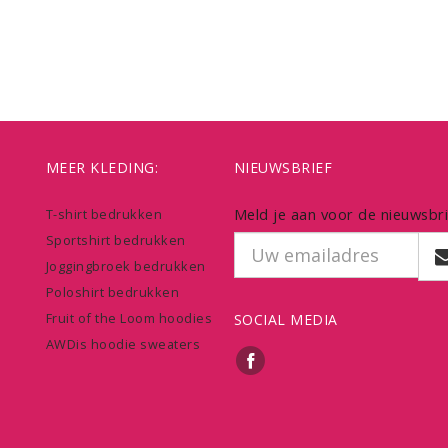
MEER KLEDING:
NIEUWSBRIEF
Meld je aan voor de nieuwsbri
T-shirt bedrukken
Sportshirt bedrukken
Joggingbroek bedrukken
Poloshirt bedrukken
Fruit of the Loom hoodies
SOCIAL MEDIA
AWDis hoodie sweaters