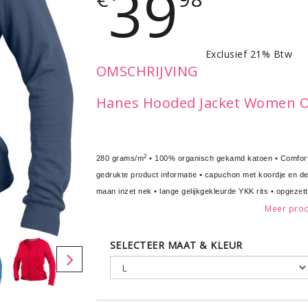
39
Exclusief 21% Btw
OMSCHRIJVING
Hanes Hooded Jacket Women O
2
280 grams/m
• 100% organisch gekamd katoen • ComfortSof
gedrukte product informatie • capuchon met koordje en de
maan inzet nek • lange gelijkgekleurde YKK rits • opgez
Meer prod
dubbeldraads gestikt • zijnaden •
SELECTEER MAAT & KLEUR
Leverbaar in de maten S - M - L - XL - XXL