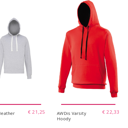
€ 21,25
€ 22,33
Heather
AWDis Varsity
Hoody