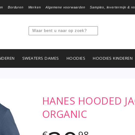
en
Borduren
Merken
Algemene voorwaarden
Samples, levertermijn & re
NDEREN
SWEATERS DAMES
HOODIES
HOODIES KINDEREN
HANES HOODED J
ORGANIC
€
98