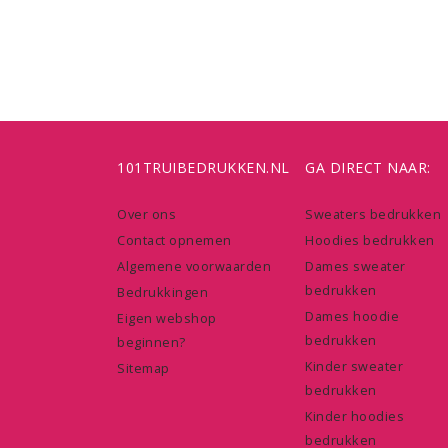
101TRUIBEDRUKKEN.NL
GA DIRECT NAAR:
Over ons
Sweaters bedrukken
Contact opnemen
Hoodies bedrukken
Algemene voorwaarden
Dames sweater
bedrukken
Bedrukkingen
Dames hoodie
Eigen webshop
bedrukken
beginnen?
Kinder sweater
Sitemap
bedrukken
Kinder hoodies
bedrukken