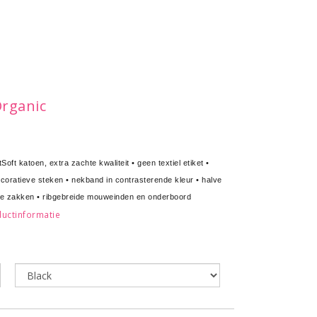
rganic
t katoen, extra zachte kwaliteit • geen textiel etiket •
coratieve steken • nekband in contrasterende kleur • halve
ette zakken • ribgebreide mouweinden en onderboord
uctinformatie