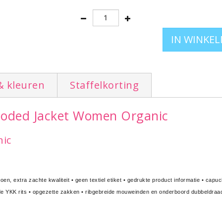
Ook leverbaar in heren model
klik hier
Terug naar hoofdoverzicht:
hoodies bedruk
& kleuren
Staffelkorting
Hooded Jacket Women Organic
ic
, extra zachte kwaliteit • geen textiel etiket • gedrukte product informatie • cap
rde YKK rits • opgezette zakken • ribgebreide mouweinden en onderboord dubbeldraads