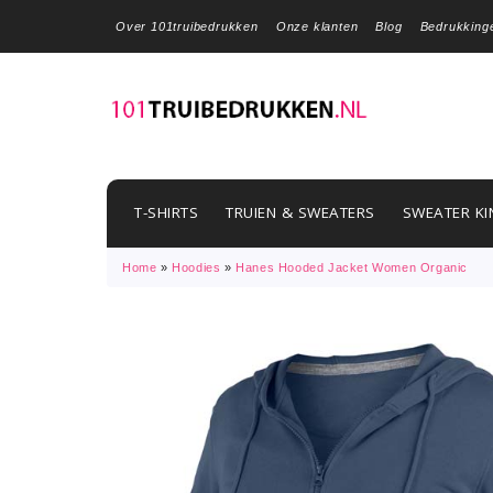
Over 101truibedrukken
Onze klanten
Blog
Bedrukking
T-SHIRTS
TRUIEN & SWEATERS
SWEATER KI
Home
»
Hoodies
»
Hanes Hooded Jacket Women Organic