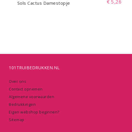
€ 5,26
Sols Cactus Damestopje
101TRUIBEDRUKKEN.NL
Over ons
Contact opnemen
Algemene voorwaarden
Bedrukkingen
Eigen webshop beginnen?
Sitemap