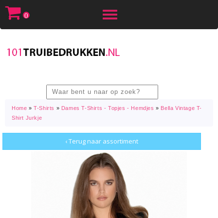
Toggle
0
navigation
Home
»
T-Shirts
»
Dames T-Shirts - Topjes - Hemdjes
»
Bella Vintage T-
Shirt Jurkje
‹ Terug naar assortiment