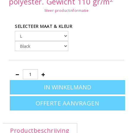
polyester. Gewicht 110 gr/m
Meer productinformatie
Productspecificaties: ronde hals -
korte mouwen - vintage look
SELECTEER MAAT & KLEUR
Leverbaar in de maten:
S - M - L - XL
OFFERTE AANVRAGEN
Productbeschrijving