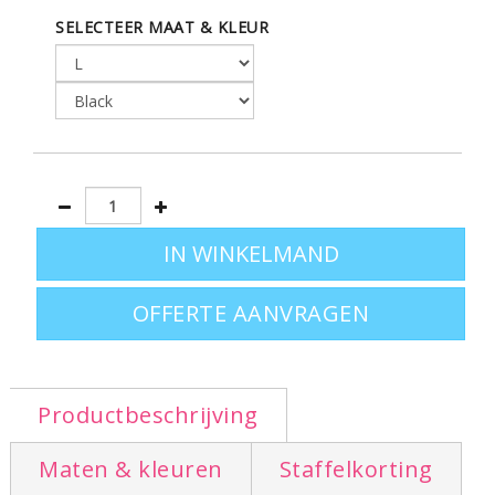
Productspecificaties: Classic Tank Top
- smalle ribgebreide boord langs hals
SELECTEER MAAT & KLEUR
en schouderbandjes - voorzien van
zijnaden - dubbeldraads gestikte
tailleband - strak model
Leverbaar in de maten:
S - M - L - XL
OFFERTE AANVRAGEN
Productbeschrijving
Maten & kleuren
Staffelkorting