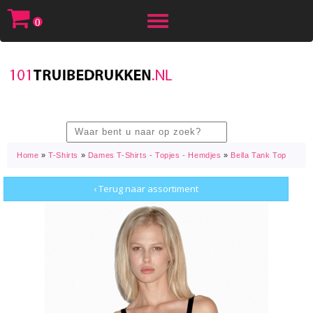
Toggle
0
navigation
Home
»
T-Shirts
»
Dames T-Shirts - Topjes - Hemdjes
»
Bella Tank Top
‹ Terug naar assortiment