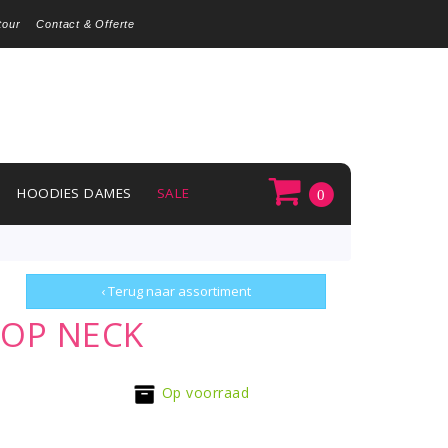
tour
Contact & Offerte
HOODIES DAMES
SALE
0
‹ Terug naar assortiment
OOP NECK
Op voorraad