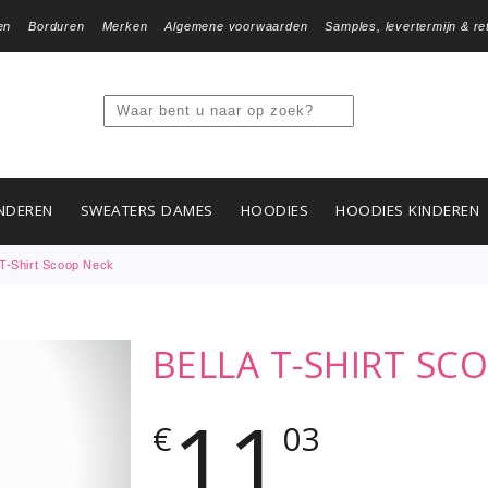
en
Borduren
Merken
Algemene voorwaarden
Samples, levertermijn & re
NDEREN
SWEATERS DAMES
HOODIES
HOODIES KINDEREN
 T-Shirt Scoop Neck
BELLA T-SHIRT SC
11
€
03