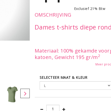
Exclusief 21% Btw
OMSCHRIJVING
Dames t-shirts diepe ron
Materiaal: 100% gekamde voo
2
katoen, Gewicht 195 gr/m
Meer prod
Productspecificaties: voorgekr
rib gebreid materiaal - sierlij
SELECTEER MAAT & KLEUR
hals - dubbeldraads gestikt bi
onderboord - voorzien van zij
Leverbaar in de maten:
S - M - L - XL