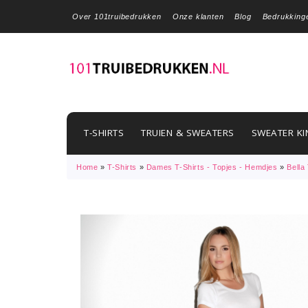
Over 101truibedrukken
Onze klanten
Blog
Bedrukking
T-SHIRTS
TRUIEN & SWEATERS
SWEATER KI
Home
»
T-Shirts
»
Dames T-Shirts - Topjes - Hemdjes
»
Bella