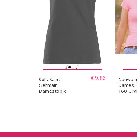
€ 9,86
Sols Saint-
Nauwaan
Germain
Dames T
Damestopje
160 Gr