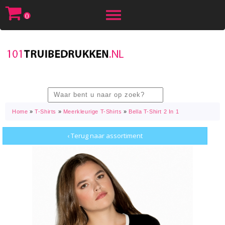
Toggle
0
navigation
Home
»
T-Shirts
»
Meerkleurige T-Shirts
»
Bella T-Shirt 2 In 1
‹ Terug naar assortiment