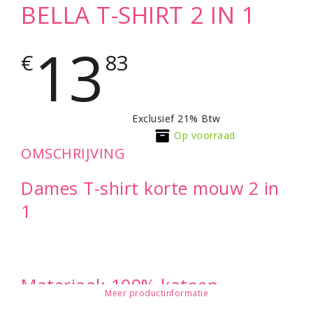
BELLA T-SHIRT 2 IN 1
13
€
83
Exclusief 21% Btw
Op voorraad
OMSCHRIJVING
Dames T-shirt korte mouw 2 in
1
Materiaal: 100% katoen.
Meer productinformatie
2
Gewicht 110 gr/m