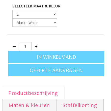
SELECTEER MAAT & KLEUR
Productspecificaties: zeer zacht jersey
materiaal - nekband voor beter
draagcomfort - contrastgekleurde
ingezette hals - armen en onderboord
- buitenste laag stof met open
oprollende laag - dubbeldraads gestikt
Leverbaar in de maten:
S - M - L - XL - XXL
OFFERTE AANVRAGEN
Productbeschrijving
Maten & kleuren
Staffelkorting