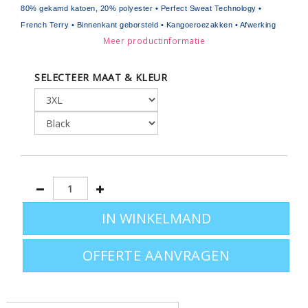
80% gekamd katoen, 20% polyester • Perfect Sweat Technology •
French Terry • Binnenkant geborsteld • Kangoeroezakken • Afwerking
Meer productinformatie
aan de zakken en capuchon met een 2x2 ribboord • Mouwuiteinden en
onderkant in 2X2 rib •
SELECTEER MAAT & KLEUR
Leverbaar in de maten S - M - L - XL - XXL en sommige
kleuren 3XL
Ook leverbaar in dames model
klik hier
OFFERTE AANVRAGEN
Om het complete aanbod hoodie sweaters te bekijken,
gaat u naar:
hoodies bedrukken
.