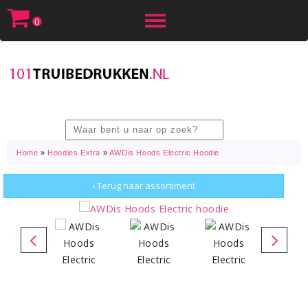
Toggle
0
navigation
Home
»
Hoodies Extra
»
AWDis Hoods Electric Hoodie
‹ Terug naar assortiment