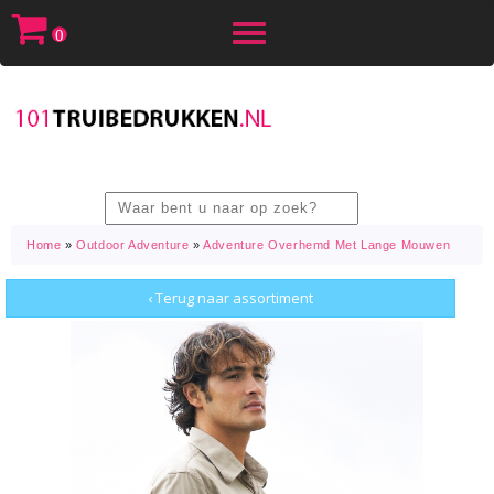
Toggle
0
navigation
Home
»
Outdoor Adventure
»
Adventure Overhemd Met Lange Mouwen
‹ Terug naar assortiment