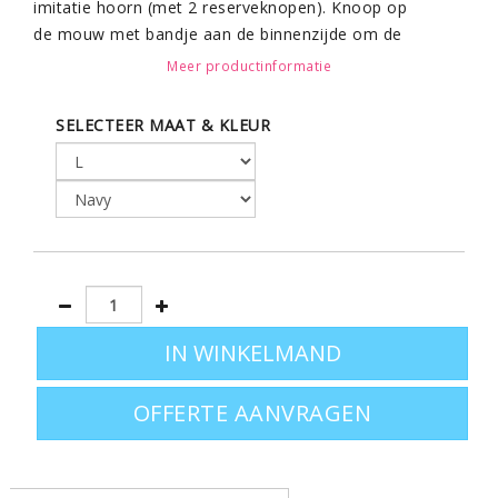
imitatie hoorn (met 2 reserveknopen). Knoop op
de mouw met bandje aan de binnenzijde om de
mouwen op te stropen. Geen button down.
Meer productinformatie
SELECTEER MAAT & KLEUR
Leverbaar in maten M - L - Xl - XXL en in 2 kleuren
OFFERTE AANVRAGEN