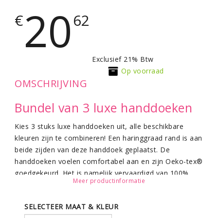
20
€
62
Exclusief 21% Btw
Op voorraad
OMSCHRIJVING
Bundel van 3 luxe handdoeken
Kies 3 stuks luxe handdoeken uit, alle beschikbare
kleuren zijn te combineren! Een haringgraad rand is aan
beide zijden van deze handdoek geplaatst. De
handdoeken voelen comfortabel aan en zijn Oeko-tex®
goedgekeurd. Het is namelijk vervaardigd van 100%
Meer productinformatie
ringgesponnen katoen. Het formaat van de
handdoeken is 50 bij 90 centimeter, met een gewicht
SELECTEER MAAT & KLEUR
van 550 gsm.