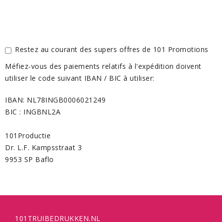
Restez au courant des supers offres de 101 Promotions
Méfiez-vous des
paiements relatifs
à l'expédition
doivent
utiliser le code suivant
IBAN / BIC
à utiliser:
IBAN: NL78INGB0006021249
BIC
: INGBNL2A
101Productie
Dr. L.F. Kampsstraat 3
9953 SP Baflo
101TRUIBEDRUKKEN.NL