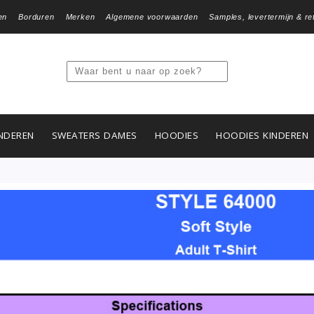
en
Borduren
Merken
Algemene voorwaarden
Samples, levertermijn & re
NDEREN
SWEATERS DAMES
HOODIES
HOODIES KINDEREN