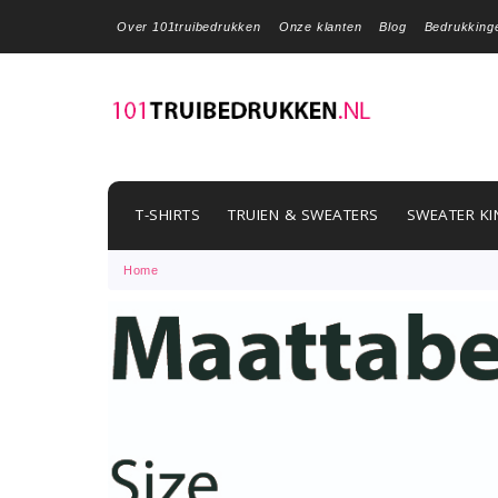
Over 101truibedrukken
Onze klanten
Blog
Bedrukking
T-SHIRTS
TRUIEN & SWEATERS
SWEATER KI
Home