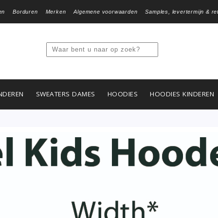
en
Borduren
Merken
Algemene voorwaarden
Samples, levertermijn & re
NDEREN
SWEATERS DAMES
HOODIES
HOODIES KINDEREN