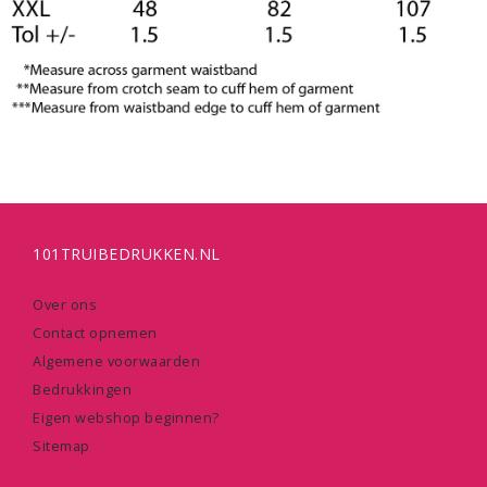
101TRUIBEDRUKKEN.NL
Over ons
Contact opnemen
Algemene voorwaarden
Bedrukkingen
Eigen webshop beginnen?
Sitemap