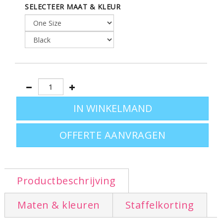
SELECTEER MAAT & KLEUR
RITSSLUITING - 2 ZIJKANTZAKKEN MET
RITSSLUITING - 1 VOORKANTZAK MET
RITSSLUITING - DRAAGRIEMEN MET
COMFORT - VERSTELBARE EN
AFNEEMBARE SCHOUDERRIEM
Afmetingen: 57x33x37cm
OFFERTE AANVRAGEN
Productbeschrijving
Maten & kleuren
Staffelkorting