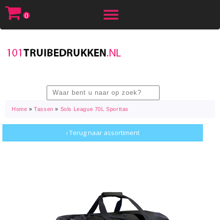
Toggle
0
navigation
Home
»
Tassen
»
Sols League 70L Sporttas
‹ Terug naar assortiment