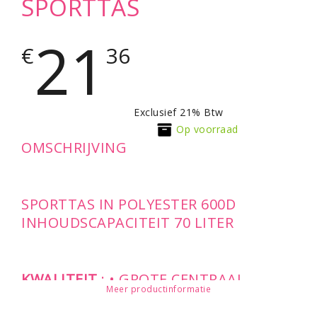
SPORTTAS
21
€
36
Exclusief 21% Btw
Op voorraad
OMSCHRIJVING
SPORTTAS IN POLYESTER 600D
INHOUDSCAPACITEIT 70 LITER
KWALITEIT
: • GROTE CENTRAAL
Meer productinformatie
COMPARTIMENT MET HALFRONDE
RITSSLUITING - 1 BINNENZAK MET