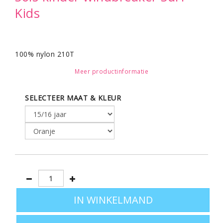
Kids
100% nylon 210T
Meer productinformatie
Kinder windbreaker, waterdicht met ventilatiegaten,
capuchon in de kraag, steekzakken met ritssluiting.
SELECTEER MAAT & KLEUR