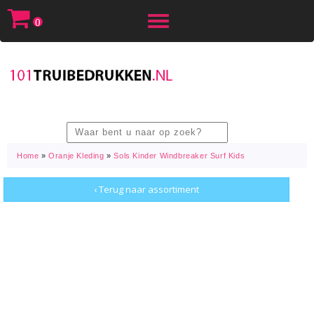
Toggle
0
navigation
Home
»
Oranje Kleding
»
Sols Kinder Windbreaker Surf Kids
‹ Terug naar assortiment